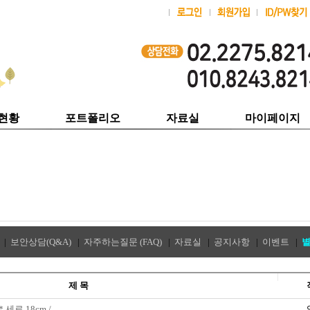
현황
포트폴리오
자료실
마이페이지
|
보안상담(Q&A)
|
자주하는질문 (FAQ)
|
자료실
|
공지사항
|
이벤트
|
제 목
* 세로 18cm /