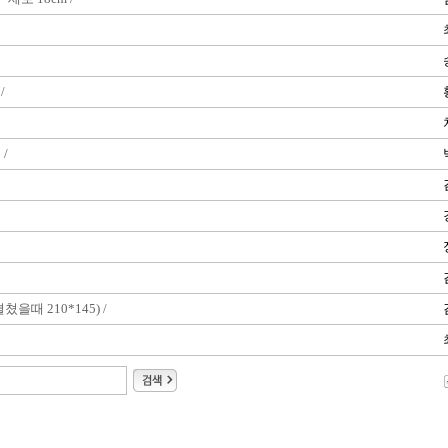
/
 /
(펼쳤을때 210*145) /