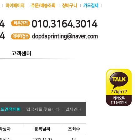
고객센터
별도견적의뢰
|
입금자를 찾습니다
|
결제안내
작성자
등록날짜
조회수
임성수
2025-11-28
14