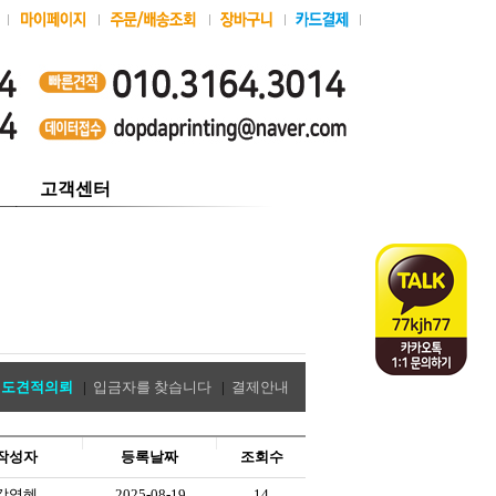
고객센터
별도견적의뢰
|
입금자를 찾습니다
|
결제안내
작성자
등록날짜
조회수
강영혜
2025-08-19
14