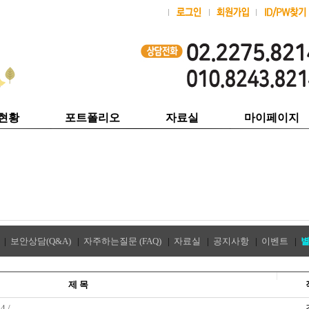
현황
포트폴리오
자료실
마이페이지
|
보안상담(Q&A)
|
자주하는질문 (FAQ)
|
자료실
|
공지사항
|
이벤트
|
제 목
 /