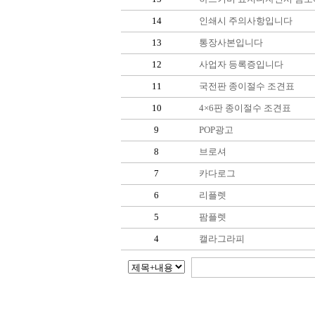
14
인쇄시 주의사항입니다
13
통장사본입니다
12
사업자 등록증입니다
11
국전판 종이절수 조견표
10
4×6판 종이절수 조견표
9
POP광고
8
브로셔
7
카다로그
6
리플렛
5
팜플렛
4
캘라그라피