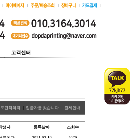
고객센터
별도견적의뢰
|
입금자를 찾습니다
|
결제안내
작성자
등록날짜
조회수
쇄를돕다
2021-02-19
4079