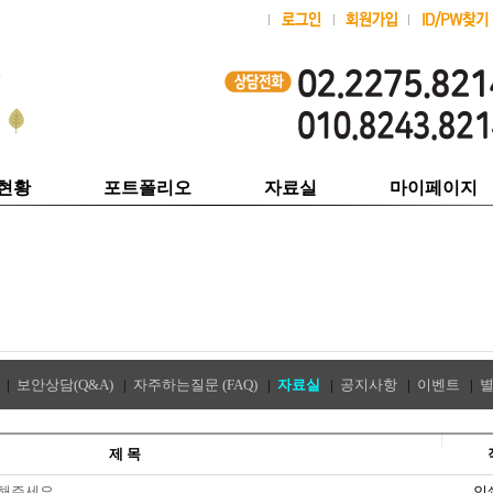
현황
포트폴리오
자료실
마이페이지
|
보안상담(Q&A)
|
자주하는질문 (FAQ)
|
자료실
|
공지사항
|
이벤트
|
제 목
조해주세요
인